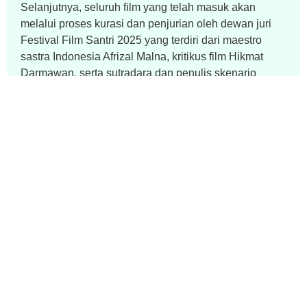
Selanjutnya, seluruh film yang telah masuk akan
melalui proses kurasi dan penjurian oleh dewan juri
Festival Film Santri 2025 yang terdiri dari maestro
sastra Indonesia Afrizal Malna, kritikus film Hikmat
Darmawan, serta sutradara dan penulis skenario
Danial Rifki. Proses kurasi ini akan memilih karya-
karya terbaik yang dinilai memiliki kekuatan artistik,
keberanian gagasan, serta kedalaman dalam
membaca isu-isu sosial dan keislaman melalui
medium film.
Festival Film Santri 2025 diharapkan tidak hanya
menjadi ajang kompetisi film semata, tetapi juga ruang
kolektif bagi santri, sineas, dan masyarakat untuk
saling bertukar gagasan, memperluas jejaring kreatif,
serta membangun masa depan sinema pesantren
yang lebih kuat dan berkelanjutan. Sebuah langkah
awal yang menandai tumbuhnya ekosistem baru di
persimpangan antara dunia santri, kebudayaan, dan