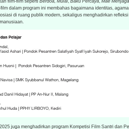
n film-film seperti
Berdoa, Mulai
,
Baku Percaya
,
Mãe Menjaga
m-film dalam program ini membahas bagaimana identitas, agama
osiasi di ruang publik modern, sekaligus menghadirkan refleksi 
emanusiaan.
i 2025 juga menghadirkan program Kompetisi Film Santri dan Pe