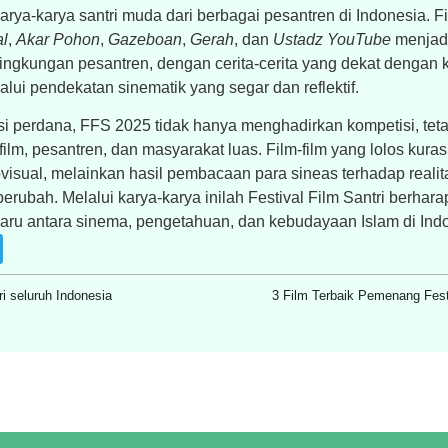
rya-karya santri muda dari berbagai pesantren di Indonesia. Fil
l
,
Akar Pohon
,
Gazeboan
,
Gerah
, dan
Ustadz YouTube
menjadi
 lingkungan pesantren, dengan cerita-cerita yang dekat dengan 
ui pendekatan sinematik yang segar dan reflektif.
isi perdana, FFS 2025 tidak hanya menghadirkan kompetisi, te
film, pesantren, dan masyarakat luas. Film-film yang lolos kur
visual, melainkan hasil pembacaan para sineas terhadap realit
 berubah. Melalui karya-karya inilah Festival Film Santri berh
aru antara sinema, pengetahuan, dan kebudayaan Islam di Ind
i seluruh Indonesia
3 Film Terbaik Pemenang Festi