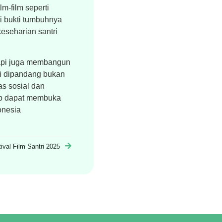
m-film seperti
 bukti tumbuhnya
keseharian santri
tapi juga membangun
asi dipandang bukan
as sosial dan
arap dapat membuka
onesia
val Film Santri 2025