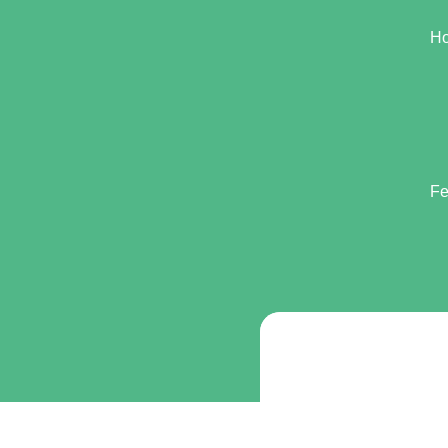
Festival Film
H
Santri
Fe