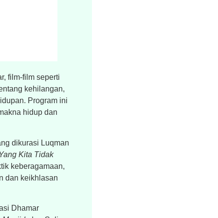
film-film seperti
entang kehilangan,
idupan. Program ini
 makna hidup dan
ang dikurasi Luqman
Yang Kita Tidak
ktik keberagamaan,
an dan keikhlasan
rasi Dhamar