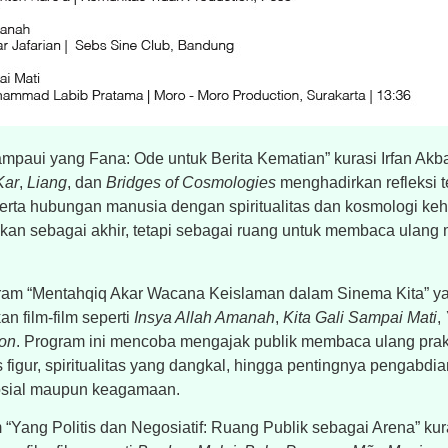
paui yang Fana: Ode untuk Berita Kematian” kurasi Irfan Akbar, 
Kar
,
Liang
, dan
Bridges of Cosmologies
menghadirkan refleksi t
erta hubungan manusia dengan spiritualitas dan kosmologi keh
kan sebagai akhir, tetapi sebagai ruang untuk membaca ulang
gram “Mentahqiq Akar Wacana Keislaman dalam Sinema Kita” y
 film-film seperti
Insya Allah Amanah
,
Kita Gali Sampai Mati
,
on
. Program ini mencoba mengajak publik membaca ulang pra
us figur, spiritualitas yang dangkal, hingga pentingnya pengabdi
osial maupun keagamaan.
Yang Politis dan Negosiatif: Ruang Publik sebagai Arena” ku