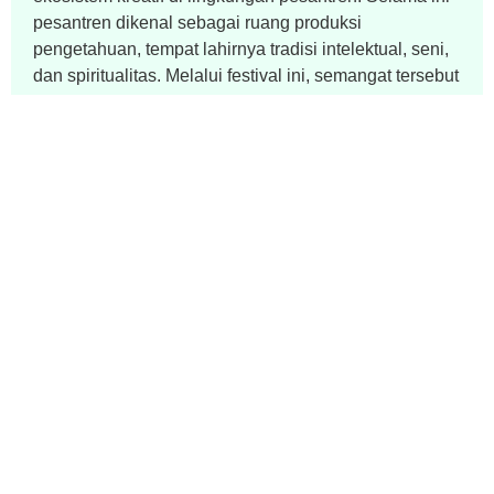
pesantren dikenal sebagai ruang produksi
pengetahuan, tempat lahirnya tradisi intelektual, seni,
dan spiritualitas. Melalui festival ini, semangat tersebut
ingin diterjemahkan ke dalam medium sinema agar
pesantren mampu berdialog dengan zamannya
melalui bahasa yang lebih dekat dengan generasi hari
ini.
Sebagai festival edisi perdana, tema “IQRA” dipilih
bukan hanya sebagai slogan, melainkan sebagai arah
berpikir dan spirit gerakan. Festival Film Santri ingin
menghadirkan ruang di mana santri, sineas, seniman,
dan masyarakat dapat saling membaca ulang
identitas, budaya, dan kemanusiaan secara lebih
terbuka dan reflektif. Dari sanalah diharapkan lahir
karya-karya film yang tidak hanya kuat secara artistik,
tetapi juga memiliki keberanian membaca zaman dan
menyampaikan makna bagi publik yang lebih luas